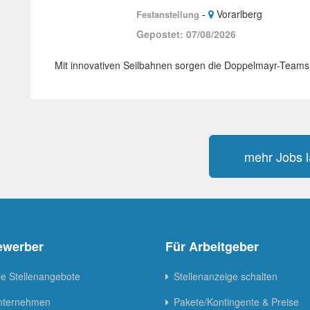
-
Vorarlberg
Festanstellung
Gepostet: 07/08/2026
Mit innovativen Seilbahnen sorgen die Doppelmayr-Teams 
mehr Jobs 
ewerber
Für Arbeitgeber
le Stellenangebote
Stellenanzeige schalten
Unternehmen
Pakete/Kontingente & Preise