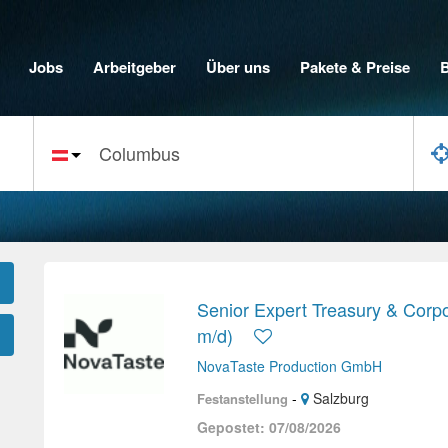
Jobs
Arbeitgeber
Über uns
Pakete & Preise
Senior Expert Treasury & Corpo
m/d)
NovaTaste Production GmbH
-
Salzburg
Festanstellung
Gepostet: 07/08/2026