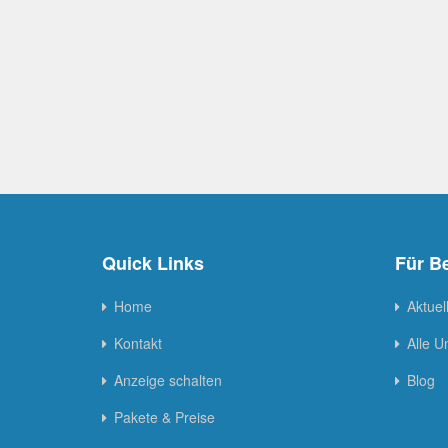
Quick Links
Für B
Home
Aktuel
Kontakt
Alle 
Anzeige schalten
Blog
Pakete & Preise