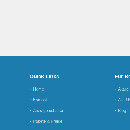
Quick Links
Für B
Home
Aktuel
Kontakt
Alle 
Anzeige schalten
Blog
Pakete & Preise